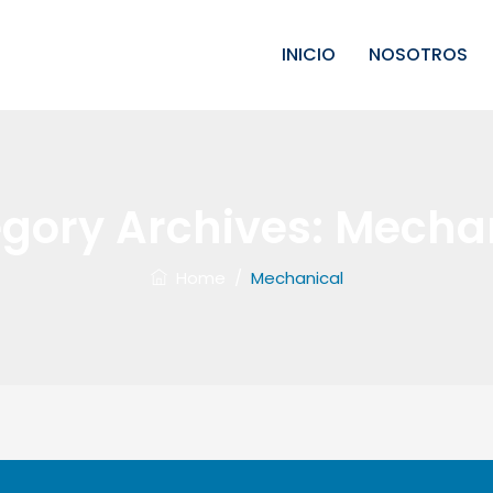
INICIO
NOSOTROS
gory Archives:
Mechan
Home
/
Mechanical