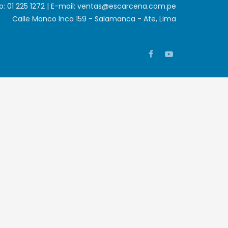
o: 01 225 1272 | E-mail: ventas@escarcena.com.pe
Calle Manco Inca 159 - Salamanca - Ate, Lima